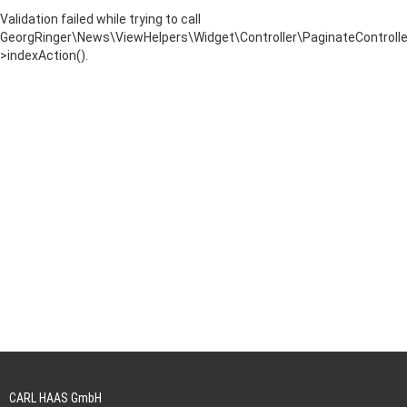
Validation failed while trying to call
GeorgRinger\News\ViewHelpers\Widget\Controller\PaginateControlle
>indexAction().
CARL HAAS GmbH