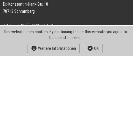
Dr.-Konstantin-Hank-Str. 18
78713 Schramberg
Telefon: +49 (0) 7422 . 567 - 0
This website uses cookies. By continuing to use this website you agree to
Telefax: +49 (0) 7422 . 567 - 239
the use of cookies.
E-Mail:
info-ch@kern-liebers.com
Weitere Informationen
OK
AGB
Impressum
Datenschutz
Downloads