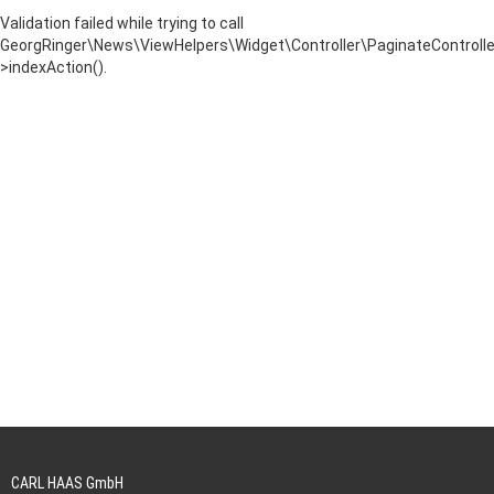
Validation failed while trying to call
GeorgRinger\News\ViewHelpers\Widget\Controller\PaginateControlle
>indexAction().
CARL HAAS GmbH