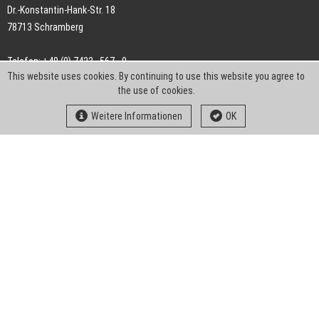
Dr.-Konstantin-Hank-Str. 18
78713 Schramberg
Telefon: +49 (0) 7422 . 567 - 0
This website uses cookies. By continuing to use this website you agree to
Telefax: +49 (0) 7422 . 567 - 239
the use of cookies.
E-Mail:
info-ch@kern-liebers.com
Weitere Informationen
OK
AGB
Impressum
Datenschutz
Downloads