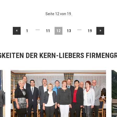
Seite 12 von 19.
....
....
«
»
1
11
12
13
19
GKEITEN DER KERN-LIEBERS FIRMENG