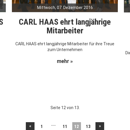
Mittwoch, 07. Dezember 2016
S
CARL HAAS ehrt langjährige
Mitarbeiter
CARL HAAS ehrt langjährige Mitarbeiter für ihre Treue
zum Unternehmen
Di
mehr »
Seite 12 von 13.
....
«
»
1
11
12
13