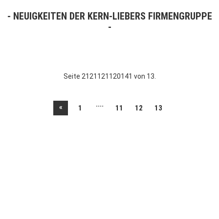
NEUIGKEITEN DER KERN-LIEBERS FIRMENGRUPPE
Seite 2121121120141 von 13.
....
«
1
11
12
13