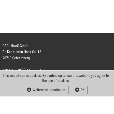
CARL HAAS GmbH
Dr.-Konstantin-Hank-Str. 18
78713 Schramberg
Telefon: +49 (0) 7422 . 567 - 0
This website uses cookies. By continuing to use this website you agree to
Telefax: +49 (0) 7422 . 567 - 239
the use of cookies.
E-Mail:
info-ch@kern-liebers.com
Weitere Informationen
OK
AGB
Impressum
Datenschutz
Downloads