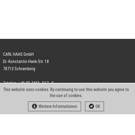
CARL HAAS GmbH
Dr.-Konstantin-Hank-Str. 18
78713 Schramberg
Telefon: +49 (0) 7422 . 567 - 0
This website uses cookies. By continuing to use this website you agree to
Telefax: +49 (0) 7422 . 567 - 239
the use of cookies.
E-Mail:
info-ch@kern-liebers.com
Weitere Informationen
OK
AGB
Impressum
Datenschutz
Downloads