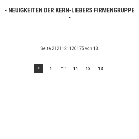
NEUIGKEITEN DER KERN-LIEBERS FIRMENGRUPPE
Seite 2121121120175 von 13.
....
«
1
11
12
13