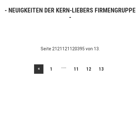
NEUIGKEITEN DER KERN-LIEBERS FIRMENGRUPPE
Seite 2121121120395 von 13.
....
«
1
11
12
13