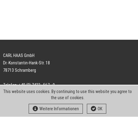
CARL HAAS GmbH
Dr.-Konstantin-Hank-Str. 18
78713 Schramberg
Telefon: +49 (0) 7422 . 567 - 0
This website uses cookies. By continuing to use this website you agree to
Telefax: +49 (0) 7422 . 567 - 239
the use of cookies.
E-Mail:
info-ch@kern-liebers.com
Weitere Informationen
OK
AGB
Impressum
Datenschutz
Downloads