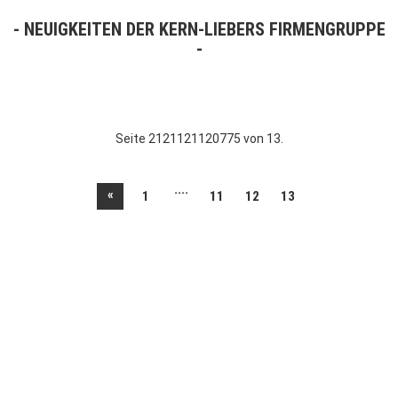
NEUIGKEITEN DER KERN-LIEBERS FIRMENGRUPPE
Seite 2121121120775 von 13.
....
«
1
11
12
13