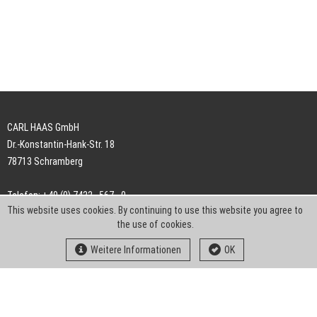
CARL HAAS GmbH
Dr.-Konstantin-Hank-Str. 18
78713 Schramberg
Telefon: +49 (0) 7422 . 567 - 0
This website uses cookies. By continuing to use this website you agree to
Telefax: +49 (0) 7422 . 567 - 239
the use of cookies.
E-Mail:
info-ch@kern-liebers.com
Weitere Informationen
OK
AGB
Impressum
Datenschutz
Downloads