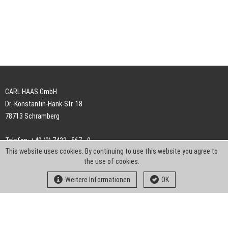
CARL HAAS GmbH
Dr.-Konstantin-Hank-Str. 18
78713 Schramberg
Telefon: +49 (0) 7422 . 567 - 0
This website uses cookies. By continuing to use this website you agree to
Telefax: +49 (0) 7422 . 567 - 239
the use of cookies.
E-Mail:
info-ch@kern-liebers.com
Weitere Informationen
OK
AGB
Impressum
Datenschutz
Downloads