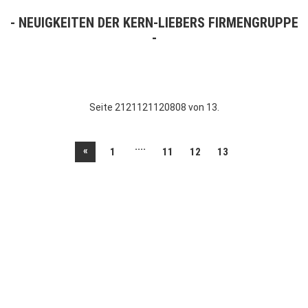
NEUIGKEITEN DER KERN-LIEBERS FIRMENGRUPPE
Seite 2121121120808 von 13.
....
«
1
11
12
13