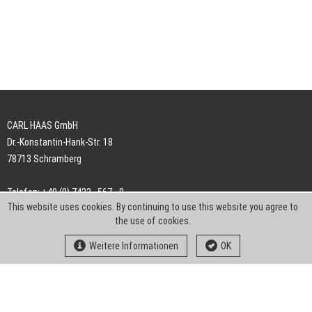
CARL HAAS GmbH
Dr.-Konstantin-Hank-Str. 18
78713 Schramberg
Telefon: +49 (0) 7422 . 567 - 0
This website uses cookies. By continuing to use this website you agree to
Telefax: +49 (0) 7422 . 567 - 239
the use of cookies.
E-Mail:
info-ch@kern-liebers.com
Weitere Informationen
OK
AGB
Impressum
Datenschutz
Downloads