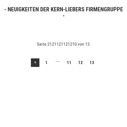
NEUIGKEITEN DER KERN-LIEBERS FIRMENGRUPPE
Seite 2121121121210 von 13.
....
«
1
11
12
13