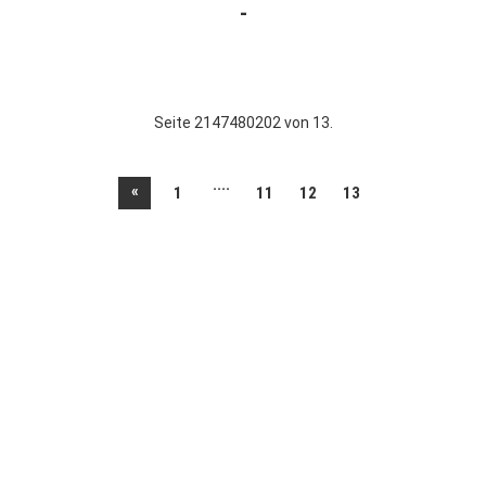
Seite 2147480202 von 13.
....
«
1
11
12
13