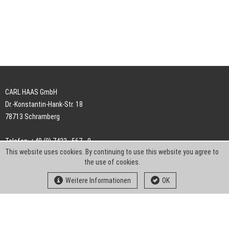
CARL HAAS GmbH
Dr.-Konstantin-Hank-Str. 18
78713 Schramberg
Telefon: +49 (0) 7422 . 567 - 0
This website uses cookies. By continuing to use this website you agree to
Telefax: +49 (0) 7422 . 567 - 239
the use of cookies.
E-Mail:
info-ch@kern-liebers.com
Weitere Informationen
OK
AGB
Impressum
Datenschutz
Downloads