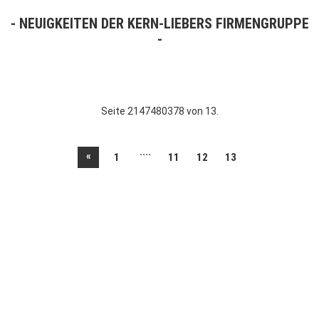
NEUIGKEITEN DER KERN-LIEBERS FIRMENGRUPPE
Seite 2147480378 von 13.
....
«
1
11
12
13