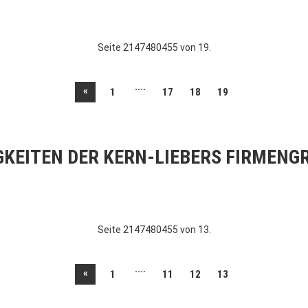
Seite 2147480455 von 19.
....
«
1
17
18
19
GKEITEN DER KERN-LIEBERS FIRMENG
Seite 2147480455 von 13.
....
«
1
11
12
13