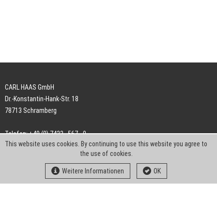
CARL HAAS GmbH
Dr.-Konstantin-Hank-Str. 18
78713 Schramberg
Telefon: +49 (0) 7422 . 567 - 0
This website uses cookies. By continuing to use this website you agree to
Telefax: +49 (0) 7422 . 567 - 239
the use of cookies.
E-Mail:
info-ch@kern-liebers.com
Weitere Informationen
OK
AGB
Impressum
Datenschutz
Downloads