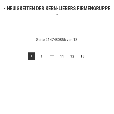
NEUIGKEITEN DER KERN-LIEBERS FIRMENGRUPPE
Seite 2147480856 von 13.
....
«
1
11
12
13