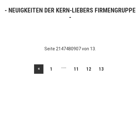
NEUIGKEITEN DER KERN-LIEBERS FIRMENGRUPPE
Seite 2147480907 von 13.
....
«
1
11
12
13