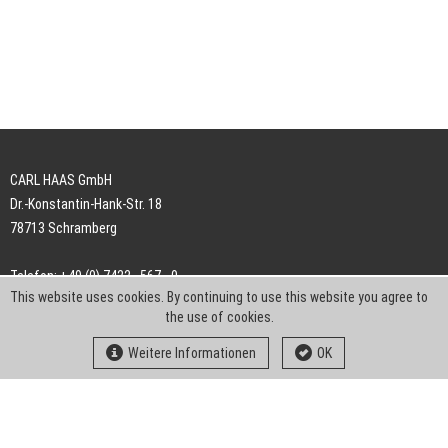
CARL HAAS GmbH
Dr.-Konstantin-Hank-Str. 18
78713 Schramberg
Telefon: +49 (0) 7422 . 567 - 0
This website uses cookies. By continuing to use this website you agree to
Telefax: +49 (0) 7422 . 567 - 239
the use of cookies.
E-Mail:
info-ch@kern-liebers.com
Weitere Informationen
OK
AGB
Impressum
Datenschutz
Downloads