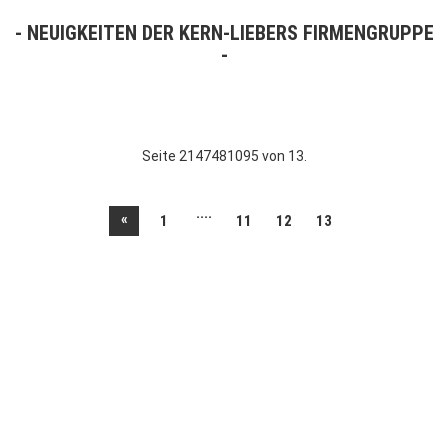
NEUIGKEITEN DER KERN-LIEBERS FIRMENGRUPPE
Seite 2147481095 von 13.
....
«
1
11
12
13