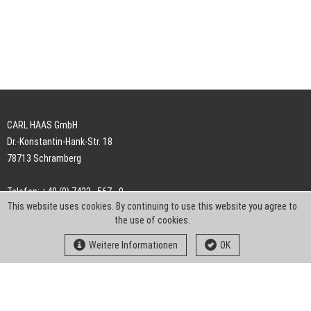
CARL HAAS GmbH
Dr.-Konstantin-Hank-Str. 18
78713 Schramberg
Telefon: +49 (0) 7422 . 567 - 0
This website uses cookies. By continuing to use this website you agree to
Telefax: +49 (0) 7422 . 567 - 239
the use of cookies.
E-Mail:
info-ch@kern-liebers.com
Weitere Informationen
OK
AGB
Impressum
Datenschutz
Downloads