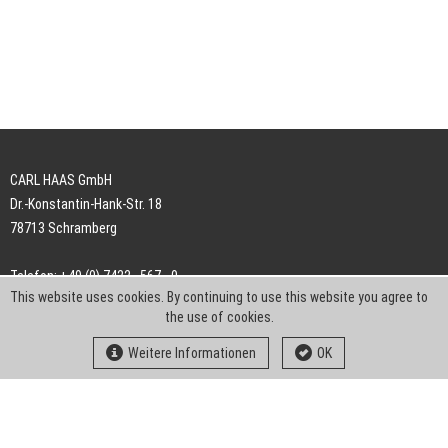
CARL HAAS GmbH
Dr.-Konstantin-Hank-Str. 18
78713 Schramberg
Telefon: +49 (0) 7422 . 567 - 0
This website uses cookies. By continuing to use this website you agree to
Telefax: +49 (0) 7422 . 567 - 239
the use of cookies.
E-Mail:
info-ch@kern-liebers.com
Weitere Informationen
OK
AGB
Impressum
Datenschutz
Downloads