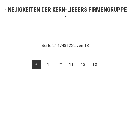
NEUIGKEITEN DER KERN-LIEBERS FIRMENGRUPPE
Seite 2147481222 von 13.
....
«
1
11
12
13