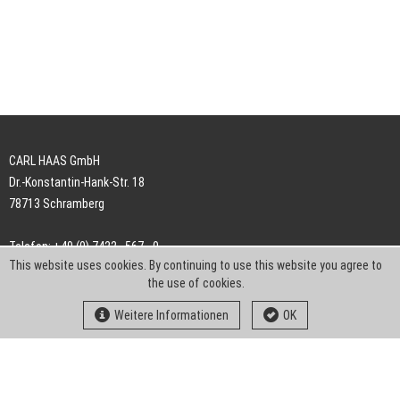
CARL HAAS GmbH
Dr.-Konstantin-Hank-Str. 18
78713 Schramberg
Telefon: +49 (0) 7422 . 567 - 0
This website uses cookies. By continuing to use this website you agree to
Telefax: +49 (0) 7422 . 567 - 239
the use of cookies.
E-Mail:
info-ch@kern-liebers.com
Weitere Informationen
OK
AGB
Impressum
Datenschutz
Downloads