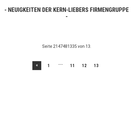
NEUIGKEITEN DER KERN-LIEBERS FIRMENGRUPPE
Seite 2147481335 von 13.
....
«
1
11
12
13