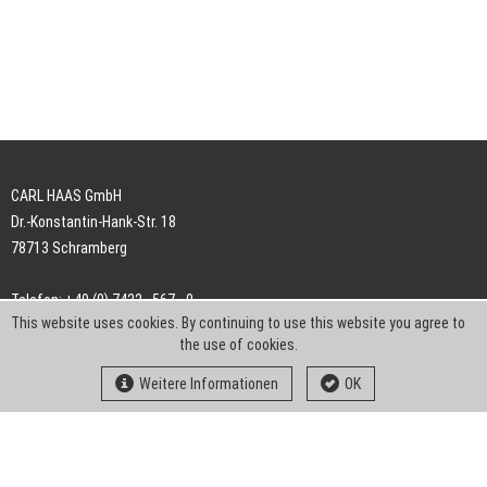
CARL HAAS GmbH
Dr.-Konstantin-Hank-Str. 18
78713 Schramberg
Telefon: +49 (0) 7422 . 567 - 0
This website uses cookies. By continuing to use this website you agree to
Telefax: +49 (0) 7422 . 567 - 239
the use of cookies.
E-Mail:
info-ch@kern-liebers.com
Weitere Informationen
OK
AGB
Impressum
Datenschutz
Downloads