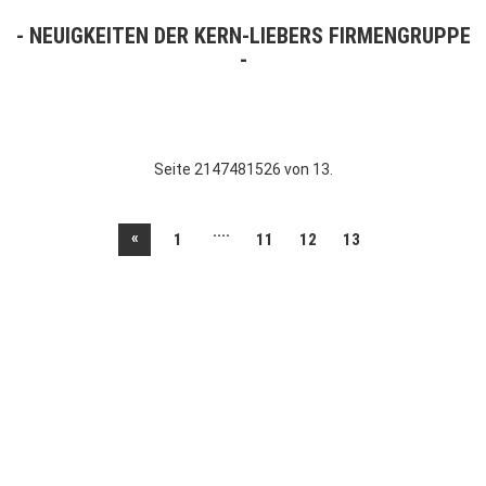
NEUIGKEITEN DER KERN-LIEBERS FIRMENGRUPPE
Seite 2147481526 von 13.
....
«
1
11
12
13