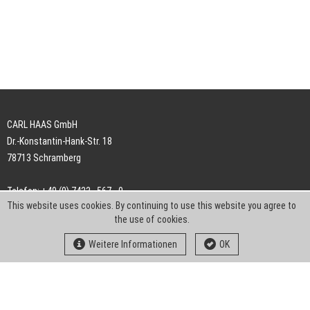
CARL HAAS GmbH
Dr.-Konstantin-Hank-Str. 18
78713 Schramberg
Telefon: +49 (0) 7422 . 567 - 0
This website uses cookies. By continuing to use this website you agree to
Telefax: +49 (0) 7422 . 567 - 239
the use of cookies.
E-Mail:
info-ch@kern-liebers.com
Weitere Informationen
OK
AGB
Impressum
Datenschutz
Downloads