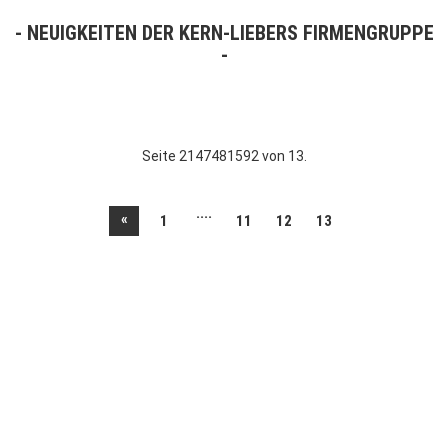
NEUIGKEITEN DER KERN-LIEBERS FIRMENGRUPPE
Seite 2147481592 von 13.
....
«
1
11
12
13