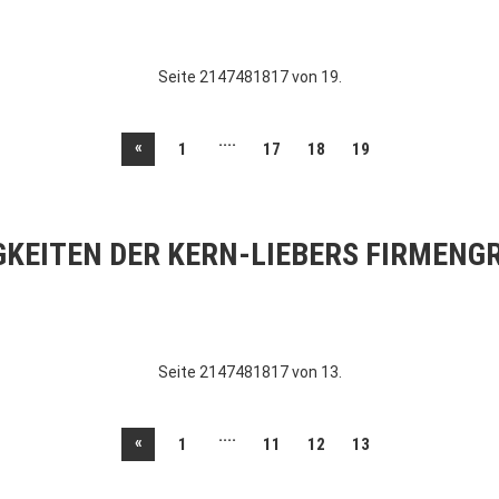
Seite 2147481817 von 19.
....
«
1
17
18
19
GKEITEN DER KERN-LIEBERS FIRMENG
Seite 2147481817 von 13.
....
«
1
11
12
13