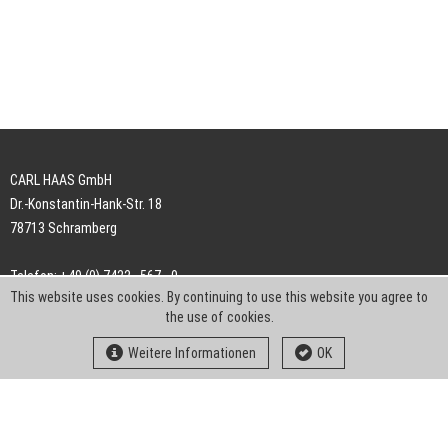
CARL HAAS GmbH
Dr.-Konstantin-Hank-Str. 18
78713 Schramberg
Telefon: +49 (0) 7422 . 567 - 0
This website uses cookies. By continuing to use this website you agree to
Telefax: +49 (0) 7422 . 567 - 239
the use of cookies.
E-Mail:
info-ch@kern-liebers.com
Weitere Informationen
OK
AGB
Impressum
Datenschutz
Downloads