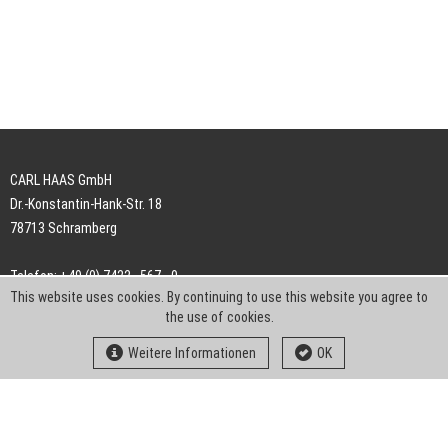
CARL HAAS GmbH
Dr.-Konstantin-Hank-Str. 18
78713 Schramberg
Telefon: +49 (0) 7422 . 567 - 0
This website uses cookies. By continuing to use this website you agree to
Telefax: +49 (0) 7422 . 567 - 239
the use of cookies.
E-Mail:
info-ch@kern-liebers.com
Weitere Informationen
OK
AGB
Impressum
Datenschutz
Downloads