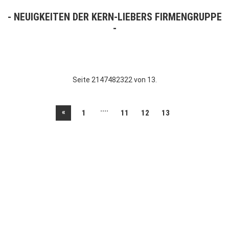
NEUIGKEITEN DER KERN-LIEBERS FIRMENGRUPPE
Seite 2147482322 von 13.
....
«
1
11
12
13