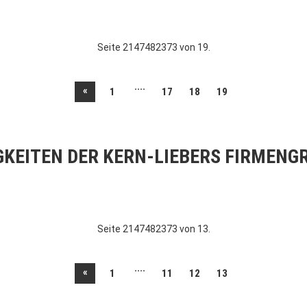
Seite 2147482373 von 19.
....
«
1
17
18
19
GKEITEN DER KERN-LIEBERS FIRMENG
Seite 2147482373 von 13.
....
«
1
11
12
13