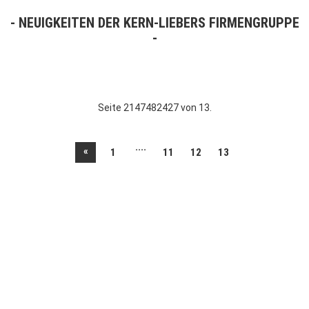
NEUIGKEITEN DER KERN-LIEBERS FIRMENGRUPPE
Seite 2147482427 von 13.
....
«
1
11
12
13