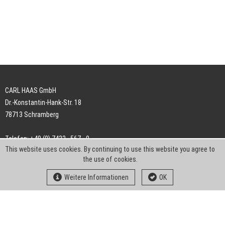
CARL HAAS GmbH
Dr.-Konstantin-Hank-Str. 18
78713 Schramberg
Telefon: +49 (0) 7422 . 567 - 0
This website uses cookies. By continuing to use this website you agree to
Telefax: +49 (0) 7422 . 567 - 239
the use of cookies.
E-Mail:
info-ch@kern-liebers.com
Weitere Informationen
OK
AGB
Impressum
Datenschutz
Downloads