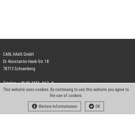
CARL HAAS GmbH
Dr.-Konstantin-Hank-Str. 18
78713 Schramberg
Telefon: +49 (0) 7422 . 567 - 0
This website uses cookies. By continuing to use this website you agree to
Telefax: +49 (0) 7422 . 567 - 239
the use of cookies.
E-Mail:
info-ch@kern-liebers.com
Weitere Informationen
OK
AGB
Impressum
Datenschutz
Downloads