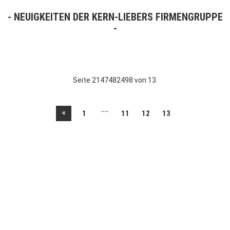
NEUIGKEITEN DER KERN-LIEBERS FIRMENGRUPPE
Seite 2147482498 von 13.
....
«
1
11
12
13