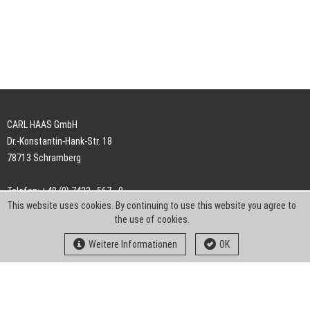
CARL HAAS GmbH
Dr.-Konstantin-Hank-Str. 18
78713 Schramberg
Telefon: +49 (0) 7422 . 567 - 0
This website uses cookies. By continuing to use this website you agree to
Telefax: +49 (0) 7422 . 567 - 239
the use of cookies.
E-Mail:
info-ch@kern-liebers.com
Weitere Informationen
OK
AGB
Impressum
Datenschutz
Downloads