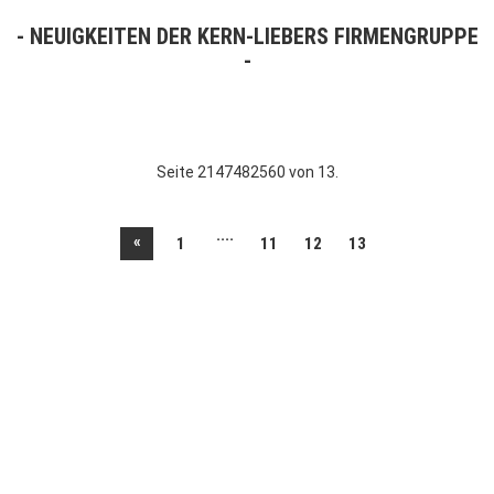
NEUIGKEITEN DER KERN-LIEBERS FIRMENGRUPPE
Seite 2147482560 von 13.
....
«
1
11
12
13