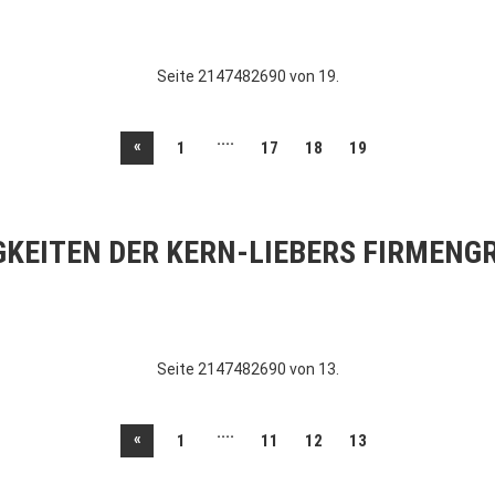
Seite 2147482690 von 19.
....
«
1
17
18
19
GKEITEN DER KERN-LIEBERS FIRMENG
Seite 2147482690 von 13.
....
«
1
11
12
13