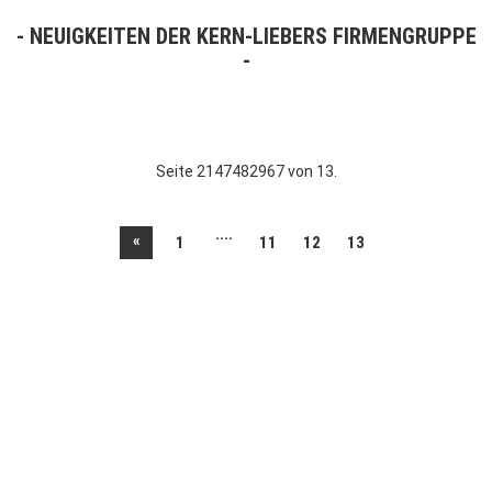
NEUIGKEITEN DER KERN-LIEBERS FIRMENGRUPPE
Seite 2147482967 von 13.
....
«
1
11
12
13