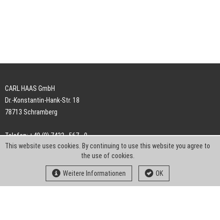
CARL HAAS GmbH
Dr.-Konstantin-Hank-Str. 18
78713 Schramberg
Telefon: +49 (0) 7422 . 567 - 0
This website uses cookies. By continuing to use this website you agree to
Telefax: +49 (0) 7422 . 567 - 239
the use of cookies.
E-Mail:
info-ch@kern-liebers.com
Weitere Informationen
OK
AGB
Impressum
Datenschutz
Downloads