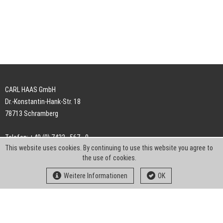
CARL HAAS GmbH
Dr.-Konstantin-Hank-Str. 18
78713 Schramberg
Telefon: +49 (0) 7422 . 567 - 0
This website uses cookies. By continuing to use this website you agree to
Telefax: +49 (0) 7422 . 567 - 239
the use of cookies.
E-Mail:
info-ch@kern-liebers.com
Weitere Informationen
OK
AGB
Impressum
Datenschutz
Downloads