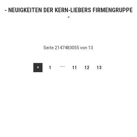
NEUIGKEITEN DER KERN-LIEBERS FIRMENGRUPPE
Seite 2147483055 von 13.
....
«
1
11
12
13