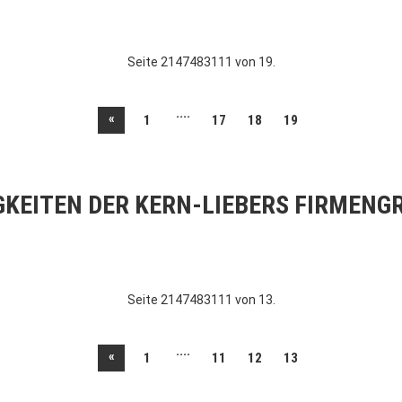
Seite 2147483111 von 19.
....
«
1
17
18
19
GKEITEN DER KERN-LIEBERS FIRMENG
Seite 2147483111 von 13.
....
«
1
11
12
13