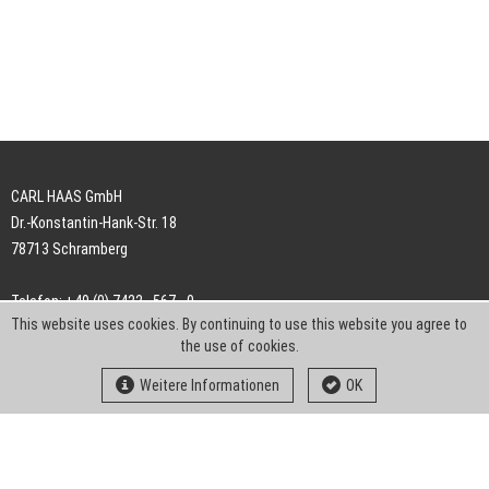
CARL HAAS GmbH
Dr.-Konstantin-Hank-Str. 18
78713 Schramberg
Telefon: +49 (0) 7422 . 567 - 0
This website uses cookies. By continuing to use this website you agree to
Telefax: +49 (0) 7422 . 567 - 239
the use of cookies.
E-Mail:
info-ch@kern-liebers.com
Weitere Informationen
OK
AGB
Impressum
Datenschutz
Downloads