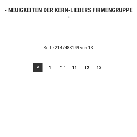
NEUIGKEITEN DER KERN-LIEBERS FIRMENGRUPPE
Seite 2147483149 von 13.
....
«
1
11
12
13