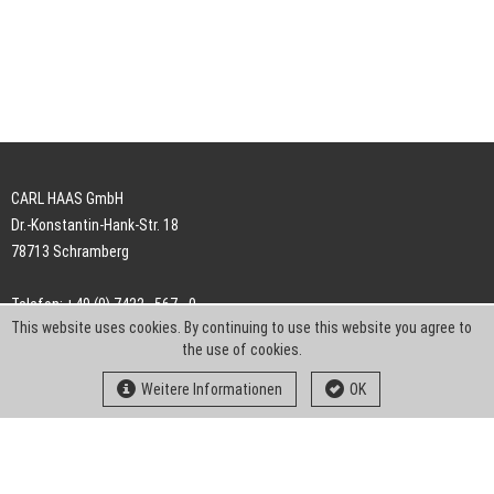
CARL HAAS GmbH
Dr.-Konstantin-Hank-Str. 18
78713 Schramberg
Telefon: +49 (0) 7422 . 567 - 0
This website uses cookies. By continuing to use this website you agree to
Telefax: +49 (0) 7422 . 567 - 239
the use of cookies.
E-Mail:
info-ch@kern-liebers.com
Weitere Informationen
OK
AGB
Impressum
Datenschutz
Downloads