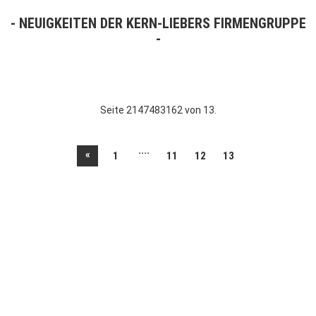
NEUIGKEITEN DER KERN-LIEBERS FIRMENGRUPPE
Seite 2147483162 von 13.
....
«
1
11
12
13