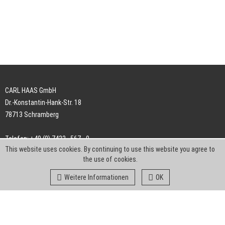
CARL HAAS GmbH
Dr.-Konstantin-Hank-Str. 18
78713 Schramberg
Telefon: +49 (0) 7422 . 567 - 0
This website uses cookies. By continuing to use this website you agree to
Telefax: +49 (0) 7422 . 567 - 239
the use of cookies.
E-Mail:
info-ch@kern-liebers.com
Weitere Informationen
OK
AGB
Impressum
Datenschutz
Downloads