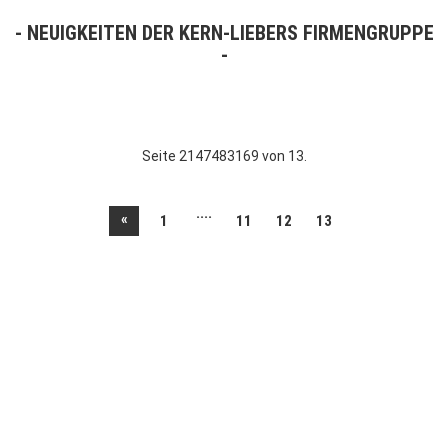
NEUIGKEITEN DER KERN-LIEBERS FIRMENGRUPPE
Seite 2147483169 von 13.
....
«
1
11
12
13