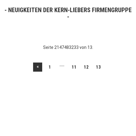
NEUIGKEITEN DER KERN-LIEBERS FIRMENGRUPPE
Seite 2147483233 von 13.
....
«
1
11
12
13