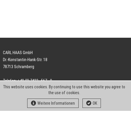
CARL HAAS GmbH
Dr.-Konstantin-Hank-Str. 18
78713 Schramberg
Telefon: +49 (0) 7422 . 567 - 0
This website uses cookies. By continuing to use this website you agree to
Telefax: +49 (0) 7422 . 567 - 239
the use of cookies.
E-Mail:
info-ch@kern-liebers.com
Weitere Informationen
OK
AGB
Impressum
Datenschutz
Downloads