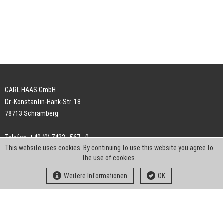
CARL HAAS GmbH
Dr.-Konstantin-Hank-Str. 18
78713 Schramberg
Telefon: +49 (0) 7422 . 567 - 0
This website uses cookies. By continuing to use this website you agree to
Telefax: +49 (0) 7422 . 567 - 239
the use of cookies.
E-Mail:
info-ch@kern-liebers.com
Weitere Informationen
OK
AGB
Impressum
Datenschutz
Downloads