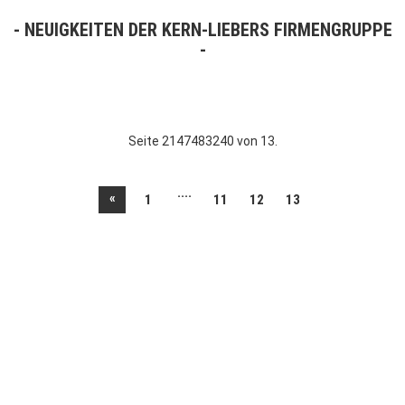
NEUIGKEITEN DER KERN-LIEBERS FIRMENGRUPPE
Seite 2147483240 von 13.
....
«
1
11
12
13