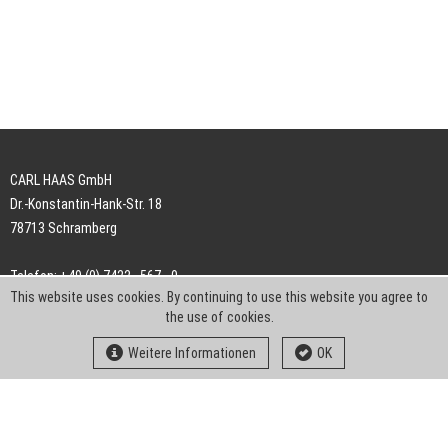
CARL HAAS GmbH
Dr.-Konstantin-Hank-Str. 18
78713 Schramberg
Telefon: +49 (0) 7422 . 567 - 0
This website uses cookies. By continuing to use this website you agree to
Telefax: +49 (0) 7422 . 567 - 239
the use of cookies.
E-Mail:
info-ch@kern-liebers.com
Weitere Informationen
OK
AGB
Impressum
Datenschutz
Downloads