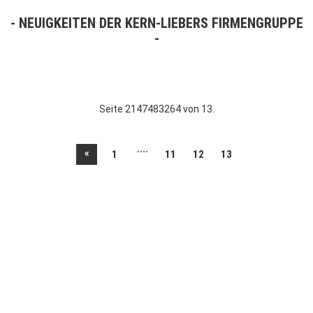
NEUIGKEITEN DER KERN-LIEBERS FIRMENGRUPPE
Seite 2147483264 von 13.
....
«
1
11
12
13