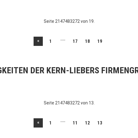
Seite 2147483272 von 19.
....
«
1
17
18
19
GKEITEN DER KERN-LIEBERS FIRMENG
Seite 2147483272 von 13.
....
«
1
11
12
13