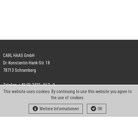
CARL HAAS GmbH
Dr.-Konstantin-Hank-Str. 18
78713 Schramberg
Telefon: +49 (0) 7422 . 567 - 0
This website uses cookies. By continuing to use this website you agree to
Telefax: +49 (0) 7422 . 567 - 239
the use of cookies.
E-Mail:
info-ch@kern-liebers.com
Weitere Informationen
OK
AGB
Impressum
Datenschutz
Downloads