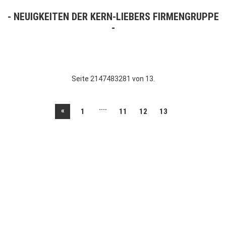
NEUIGKEITEN DER KERN-LIEBERS FIRMENGRUPPE
Seite 2147483281 von 13.
....
«
1
11
12
13