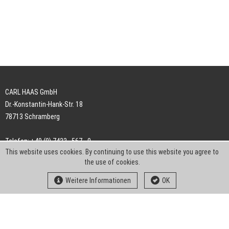
CARL HAAS GmbH
Dr.-Konstantin-Hank-Str. 18
78713 Schramberg
Telefon: +49 (0) 7422 . 567 - 0
This website uses cookies. By continuing to use this website you agree to
Telefax: +49 (0) 7422 . 567 - 239
the use of cookies.
E-Mail:
info-ch@kern-liebers.com
Weitere Informationen
OK
AGB
Impressum
Datenschutz
Downloads