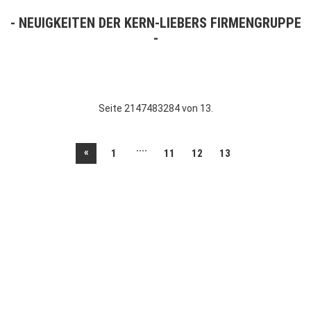
NEUIGKEITEN DER KERN-LIEBERS FIRMENGRUPPE
Seite 2147483284 von 13.
....
«
1
11
12
13