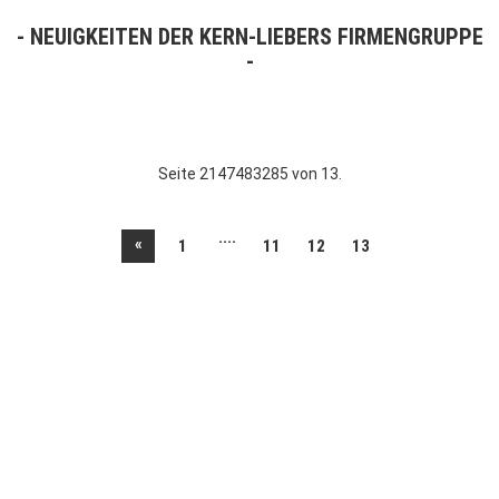
NEUIGKEITEN DER KERN-LIEBERS FIRMENGRUPPE
Seite 2147483285 von 13.
....
«
1
11
12
13