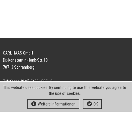
CARL HAAS GmbH
Dr.-Konstantin-Hank-Str. 18
78713 Schramberg
Telefon: +49 (0) 7422 . 567 - 0
This website uses cookies. By continuing to use this website you agree to
Telefax: +49 (0) 7422 . 567 - 239
the use of cookies.
E-Mail:
info-ch@kern-liebers.com
Weitere Informationen
OK
AGB
Impressum
Datenschutz
Downloads