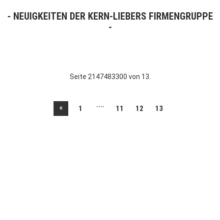
NEUIGKEITEN DER KERN-LIEBERS FIRMENGRUPPE
Seite 2147483300 von 13.
....
«
1
11
12
13