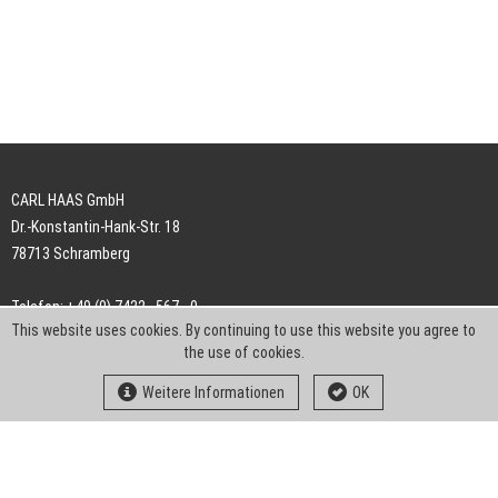
CARL HAAS GmbH
Dr.-Konstantin-Hank-Str. 18
78713 Schramberg
Telefon: +49 (0) 7422 . 567 - 0
This website uses cookies. By continuing to use this website you agree to
Telefax: +49 (0) 7422 . 567 - 239
the use of cookies.
E-Mail:
info-ch@kern-liebers.com
Weitere Informationen
OK
AGB
Impressum
Datenschutz
Downloads