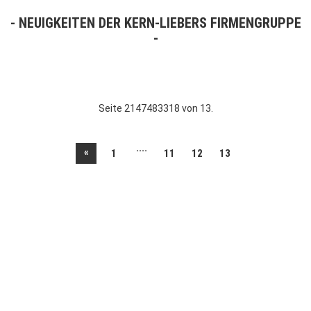
NEUIGKEITEN DER KERN-LIEBERS FIRMENGRUPPE
Seite 2147483318 von 13.
....
«
1
11
12
13