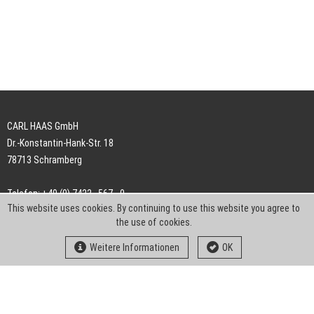
CARL HAAS GmbH
Dr.-Konstantin-Hank-Str. 18
78713 Schramberg
Telefon: +49 (0) 7422 . 567 - 0
This website uses cookies. By continuing to use this website you agree to
Telefax: +49 (0) 7422 . 567 - 239
the use of cookies.
E-Mail:
info-ch@kern-liebers.com
Weitere Informationen
OK
AGB
Impressum
Datenschutz
Downloads