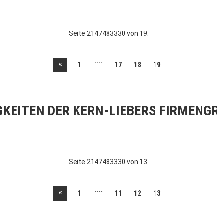
Seite 2147483330 von 19.
....
«
1
17
18
19
GKEITEN DER KERN-LIEBERS FIRMENG
Seite 2147483330 von 13.
....
«
1
11
12
13