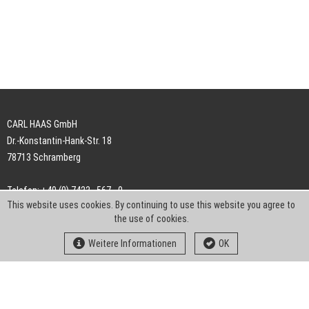
CARL HAAS GmbH
Dr.-Konstantin-Hank-Str. 18
78713 Schramberg
Telefon: +49 (0) 7422 . 567 - 0
This website uses cookies. By continuing to use this website you agree to
Telefax: +49 (0) 7422 . 567 - 239
the use of cookies.
E-Mail:
info-ch@kern-liebers.com
Weitere Informationen
OK
AGB
Impressum
Datenschutz
Downloads