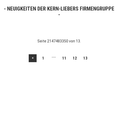
NEUIGKEITEN DER KERN-LIEBERS FIRMENGRUPPE
Seite 2147483350 von 13.
....
«
1
11
12
13