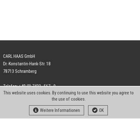
CARL HAAS GmbH
Dr.-Konstantin-Hank-Str. 18
78713 Schramberg
Telefon: +49 (0) 7422 . 567 - 0
This website uses cookies. By continuing to use this website you agree to
Telefax: +49 (0) 7422 . 567 - 239
the use of cookies.
E-Mail:
info-ch@kern-liebers.com
Weitere Informationen
OK
AGB
Impressum
Datenschutz
Downloads