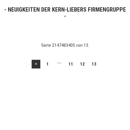
NEUIGKEITEN DER KERN-LIEBERS FIRMENGRUPPE
Seite 2147483405 von 13.
....
«
1
11
12
13