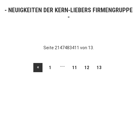
NEUIGKEITEN DER KERN-LIEBERS FIRMENGRUPPE
Seite 2147483411 von 13.
....
«
1
11
12
13