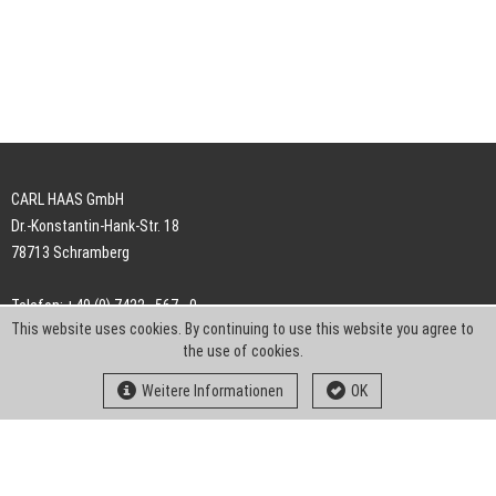
CARL HAAS GmbH
Dr.-Konstantin-Hank-Str. 18
78713 Schramberg
Telefon: +49 (0) 7422 . 567 - 0
This website uses cookies. By continuing to use this website you agree to
Telefax: +49 (0) 7422 . 567 - 239
the use of cookies.
E-Mail:
info-ch@kern-liebers.com
Weitere Informationen
OK
AGB
Impressum
Datenschutz
Downloads