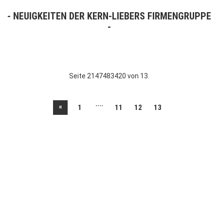
NEUIGKEITEN DER KERN-LIEBERS FIRMENGRUPPE
Seite 2147483420 von 13.
....
«
1
11
12
13