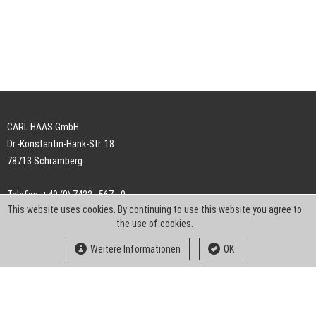
CARL HAAS GmbH
Dr.-Konstantin-Hank-Str. 18
78713 Schramberg
Telefon: +49 (0) 7422 . 567 - 0
This website uses cookies. By continuing to use this website you agree to
Telefax: +49 (0) 7422 . 567 - 239
the use of cookies.
E-Mail:
info-ch@kern-liebers.com
Weitere Informationen
OK
AGB
Impressum
Datenschutz
Downloads