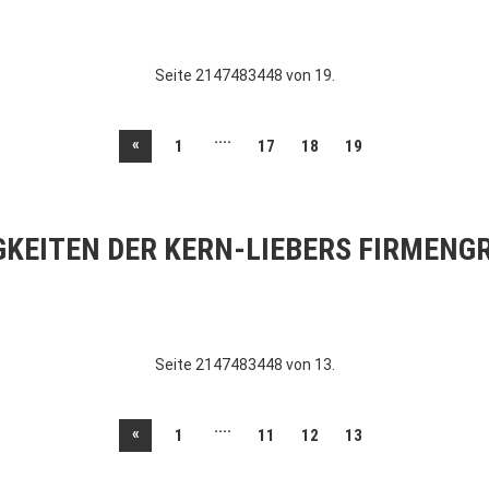
Seite 2147483448 von 19.
....
«
1
17
18
19
GKEITEN DER KERN-LIEBERS FIRMENG
Seite 2147483448 von 13.
....
«
1
11
12
13