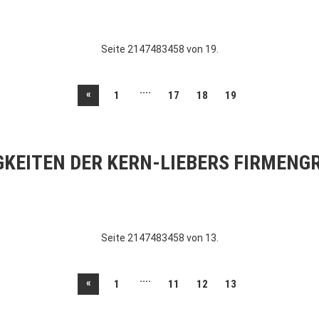
Seite 2147483458 von 19.
....
«
1
17
18
19
GKEITEN DER KERN-LIEBERS FIRMENG
Seite 2147483458 von 13.
....
«
1
11
12
13