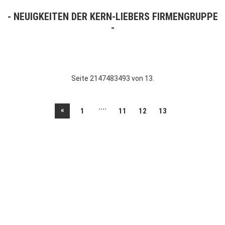
NEUIGKEITEN DER KERN-LIEBERS FIRMENGRUPPE
Seite 2147483493 von 13.
....
«
1
11
12
13