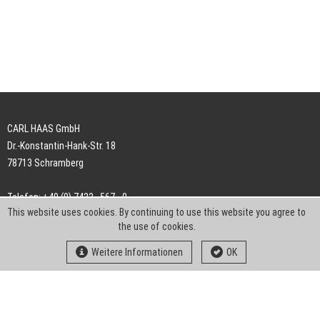
CARL HAAS GmbH
Dr.-Konstantin-Hank-Str. 18
78713 Schramberg
Telefon: +49 (0) 7422 . 567 - 0
This website uses cookies. By continuing to use this website you agree to
Telefax: +49 (0) 7422 . 567 - 239
the use of cookies.
E-Mail:
info-ch@kern-liebers.com
Weitere Informationen
OK
AGB
Impressum
Datenschutz
Downloads